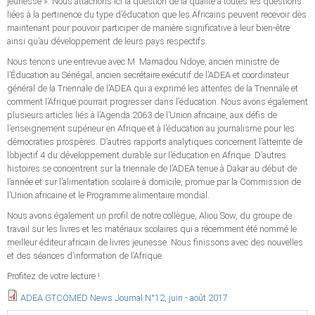
jeunesse ». Nous attachons ici la question de la qualité à toutes les questions
liées à la pertinence du type d’éducation que les Africains peuvent recevoir dès
maintenant pour pouvoir participer de manière significative à leur bien-être
ainsi qu’au développement de leurs pays respectifs.
Nous tenons une entrevue avec M. Mamadou Ndoye, ancien ministre de
l’Éducation au Sénégal, ancien secrétaire exécutif de l’ADEA et coordinateur
général de la Triennale de l’ADEA qui a exprimé les attentes de la Triennale et
comment l’Afrique pourrait progresser dans l’éducation. Nous avons également
plusieurs articles liés à l’Agenda 2063 de l’Union africaine, aux défis de
l’enseignement supérieur en Afrique et à l’éducation au journalisme pour les
démocraties prospères. D’autres rapports analytiques concernent l’atteinte de
l’objectif 4 du développement durable sur l’éducation en Afrique. D’autres
histoires se concentrent sur la triennale de l’ADEA tenue à Dakar au début de
l’année et sur l’alimentation scolaire à domicile, promue par la Commission de
l’Union africaine et le Programme alimentaire mondial.
Nous avons également un profil de notre collègue, Aliou Sow, du groupe de
travail sur les livres et les matériaux scolaires qui a récemment été nommé le
meilleur éditeur africain de livres jeunesse. Nous finissons avec des nouvelles
et des séances d’information de l’Afrique.
Profitez de votre lecture !
ADEA GTCOMED News Journal N°12, juin - août 2017