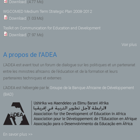
Download
(4.77 Mo)
WGCOMED Medium Term Strategic Plan 2008-2012
Download
(1.03 Mo)
Toolkit on Communication for Education and Development
Download
(7.97 Mo)
Voir plus
A propos de l'ADEA
L'ADEA est avant tout un forum de dialogue sur les politiques et un partenariat
entre les ministres africains de l’éducation et de la formation et leurs
partenaires techniques et externes.
L'ADEA est hébergée par le
Groupe de la Banque Africaine de Développement
(BAD)
.
En savoir plus >>