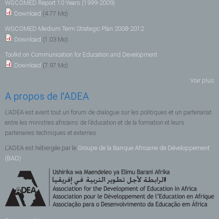
WGCOMED Report 10 Years (1999-2009)
Download
(4.77 Mo)
WGCOMED Medium Term Strategic Plan 2008-2012
Download
(1.03 Mo)
Toolkit on Communication for Education and Development
Download
(7.97 Mo)
Voir plus
A propos de l'ADEA
L'ADEA est avant tout un forum de dialogue sur les politiques et un partenariat
entre les ministres africains de l’éducation et de la formation et leurs
partenaires techniques et externes.
L'ADEA est hébergée par le
Groupe de la Banque Africaine de Développement
(BAD)
.