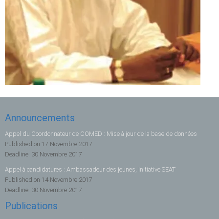
Announcements
Appel du Coordonnateur de COMED : Mise à jour de la base de données
Published on
17 Novembre 2017
Deadline:
30 Novembre 2017
Appel à candidatures : Ambassadeur des jeunes, Initiative SEAT
Published on
14 Novembre 2017
Deadline:
30 Novembre 2017
Publications