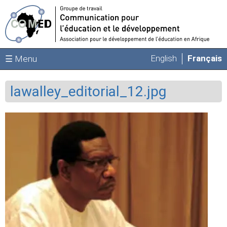
Aller au contenu principal
English
Français
☰ Menu
lawalley_editorial_12.jpg