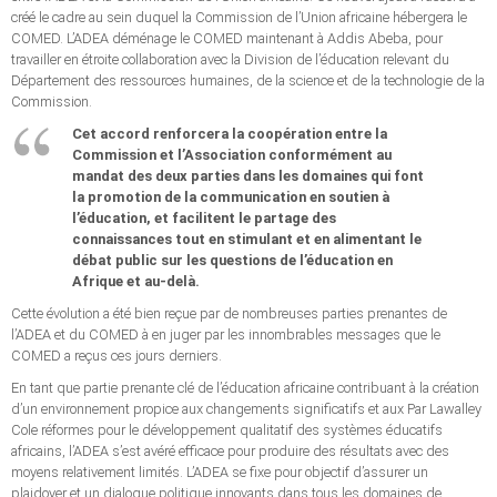
créé le cadre au sein duquel la Commission de l’Union africaine hébergera le
COMED. L’ADEA déménage le COMED maintenant à Addis Abeba, pour
travailler en étroite collaboration avec la Division de l’éducation relevant du
Département des ressources humaines, de la science et de la technologie de la
Commission.
Cet accord renforcera la coopération entre la
Commission et l’Association conformément au
mandat des deux parties dans les domaines qui font
la promotion de la communication en soutien à
l’éducation, et facilitent le partage des
connaissances tout en stimulant et en alimentant le
débat public sur les questions de l’éducation en
Afrique et au-delà.
Cette évolution a été bien reçue par de nombreuses parties prenantes de
l’ADEA et du COMED à en juger par les innombrables messages que le
COMED a reçus ces jours derniers.
En tant que partie prenante clé de l’éducation africaine contribuant à la création
d’un environnement propice aux changements significatifs et aux Par Lawalley
Cole réformes pour le développement qualitatif des systèmes éducatifs
africains, l’ADEA s’est avéré efficace pour produire des résultats avec des
moyens relativement limités. L’ADEA se fixe pour objectif d’assurer un
plaidoyer et un dialogue politique innovants dans tous les domaines de