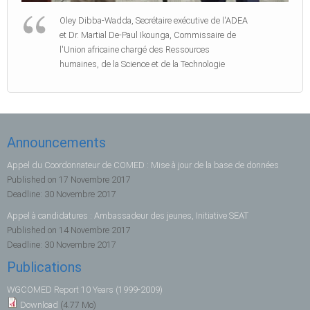
Oley Dibba-Wadda, Secrétaire exécutive de l'ADEA
et Dr. Martial De-Paul Ikounga, Commissaire de
l'Union africaine chargé des Ressources
humaines, de la Science et de la Technologie
Announcements
Appel du Coordonnateur de COMED : Mise à jour de la base de données
Published on
17 Novembre 2017
Deadline:
30 Novembre 2017
Appel à candidatures : Ambassadeur des jeunes, Initiative SEAT
Published on
14 Novembre 2017
Deadline:
30 Novembre 2017
Publications
WGCOMED Report 10 Years (1999-2009)
Download
(4.77 Mo)