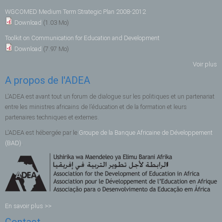
WGCOMED Medium Term Strategic Plan 2008-2012
Download
(1.03 Mo)
Toolkit on Communication for Education and Development
Download
(7.97 Mo)
Voir plus
A propos de l'ADEA
L'ADEA est avant tout un forum de dialogue sur les politiques et un partenariat
entre les ministres africains de l’éducation et de la formation et leurs
partenaires techniques et externes.
L'ADEA est hébergée par le
Groupe de la Banque Africaine de Développement
(BAD)
.
En savoir plus >>